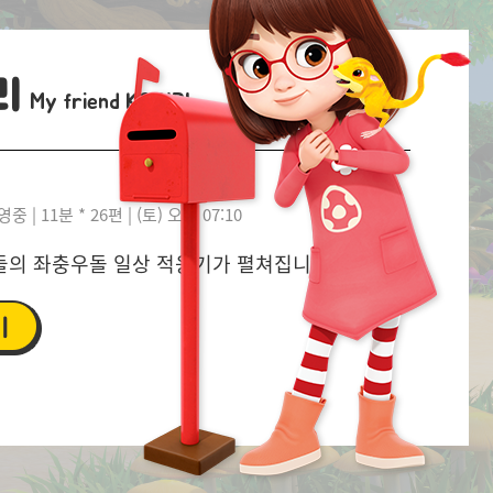
리
My friend KORIRI
방영중 | 11분 * 26편 | (토) 오전 07:10
들의 좌충우돌 일상 적응기가 펼쳐집니다.