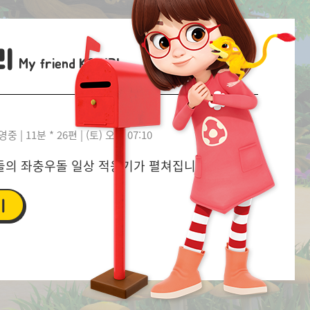
리
My friend KORIRI
방영중 | 11분 * 26편 | (토) 오전 07:10
들의 좌충우돌 일상 적응기가 펼쳐집니다.